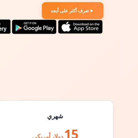
تعرف أكثر على أبجد
شهري
15
دولار أمريكي