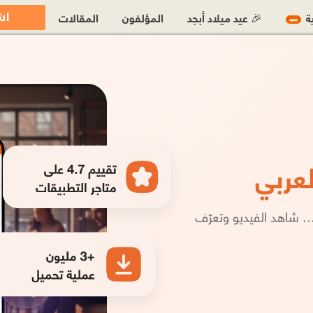
اش
ية
🎉 عيد ميلاد أبجد
المؤلفون
المقالات
جديد