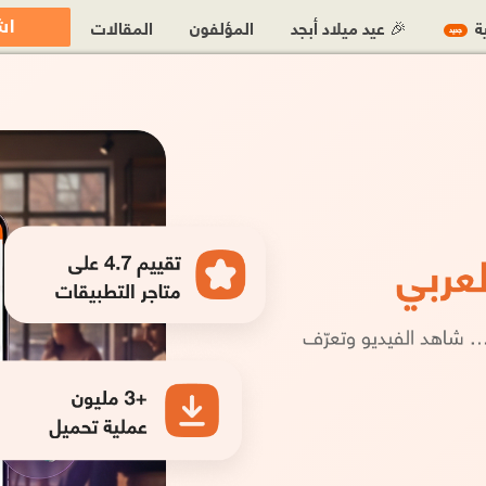
اش
ية
🎉 عيد ميلاد أبجد
المؤلفون
المقالات
جديد