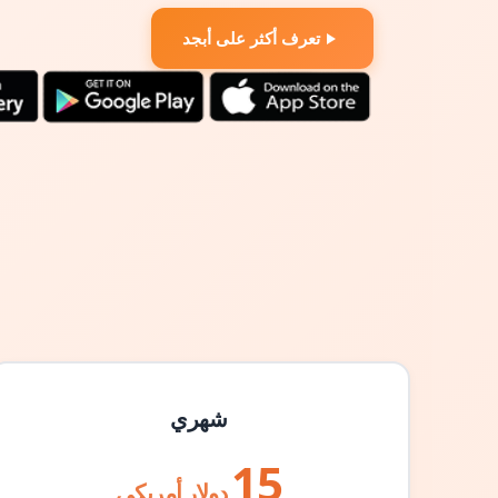
تعرف أكثر على أبجد
شهري
15
دولار أمريكي