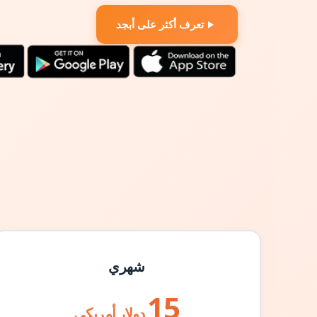
تعرف أكثر على أبجد
شهري
15
دولار أمريكي