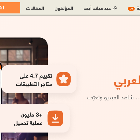
اش
ية
🎉 عيد ميلاد أبجد
المؤلفون
المقالات
جديد