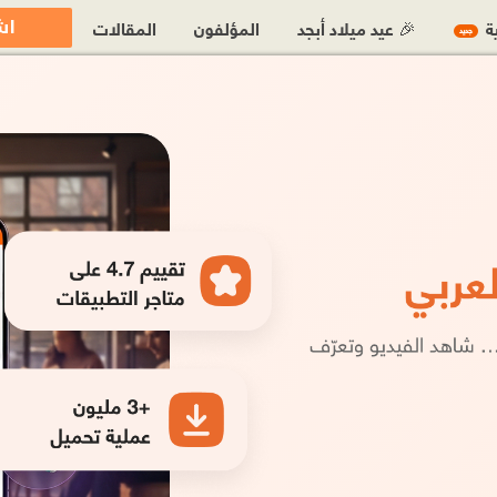
اش
ية
🎉 عيد ميلاد أبجد
المؤلفون
المقالات
جديد