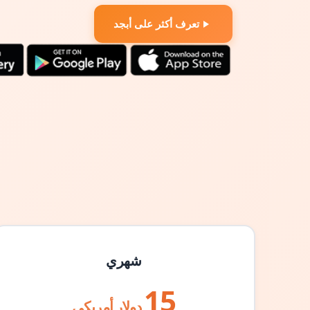
تعرف أكثر على أبجد
شهري
15
دولار أمريكي