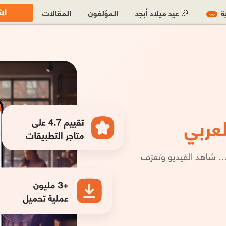
اش
ية
🎉 عيد ميلاد أبجد
المؤلفون
المقالات
جديد