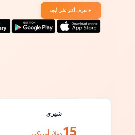
تعرف أكثر على أبجد
شهري
15
دولار أمريكي