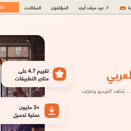
اش
ية
🎉 عيد ميلاد أبجد
المؤلفون
المقالات
جديد