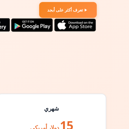
تعرف أكثر على أبجد
شهري
15
دولار أمريكي