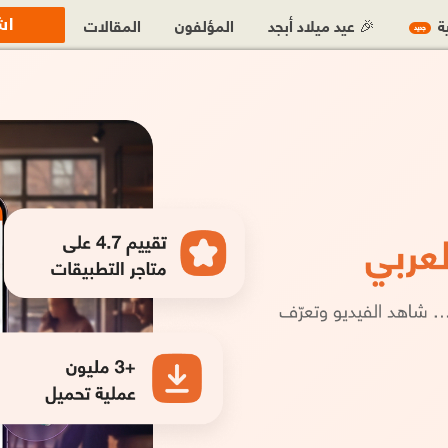
اش
ية
🎉 عيد ميلاد أبجد
المؤلفون
المقالات
جديد