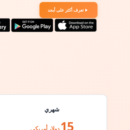
تعرف أكثر على أبجد
شهري
15
دولار أمريكي