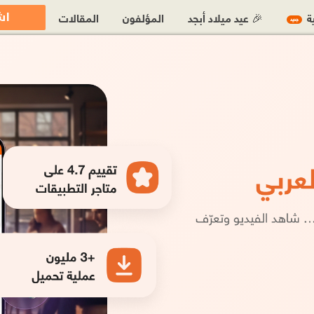
اش
ية
🎉 عيد ميلاد أبجد
المؤلفون
المقالات
جديد