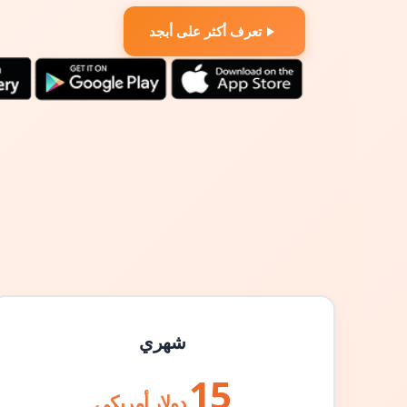
تعرف أكثر على أبجد
شهري
15
دولار أمريكي