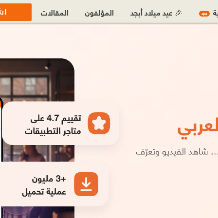
اش
ية
🎉 عيد ميلاد أبجد
المؤلفون
المقالات
جديد