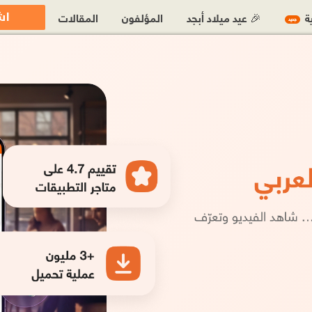
اش
ية
🎉 عيد ميلاد أبجد
المؤلفون
المقالات
جديد