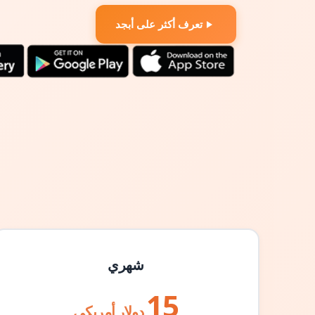
تعرف أكثر على أبجد
شهري
15
دولار أمريكي