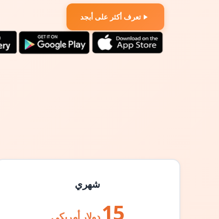
تعرف أكثر على أبجد
شهري
15
دولار أمريكي