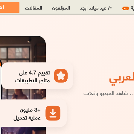
اش
ية
🎉 عيد ميلاد أبجد
المؤلفون
المقالات
جديد