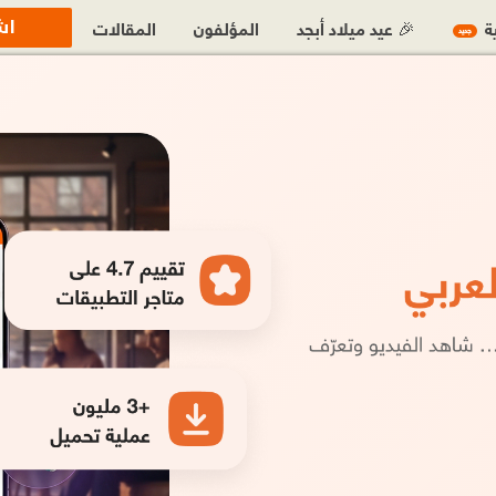
اش
ية
🎉 عيد ميلاد أبجد
المؤلفون
المقالات
جديد