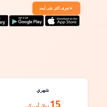
تعرف أكثر على أبجد
شهري
15
دولار أمريكي