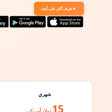
تعرف أكثر على أبجد
شهري
15
دولار أمريكي