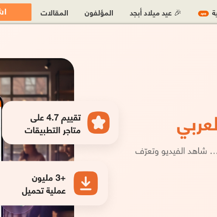
اش
ية
🎉 عيد ميلاد أبجد
المؤلفون
المقالات
جديد