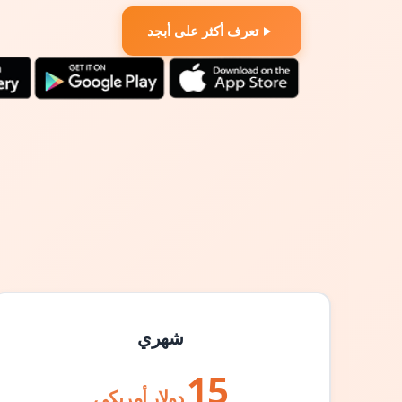
تعرف أكثر على أبجد
شهري
15
دولار أمريكي