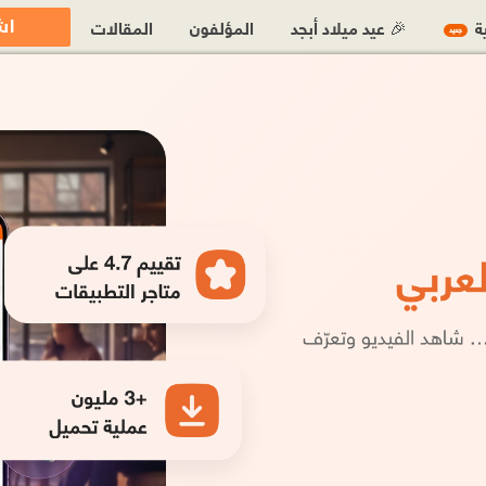
اش
ية
🎉 عيد ميلاد أبجد
المؤلفون
المقالات
جديد