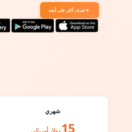
تعرف أكثر على أبجد
شهري
15
دولار أمريكي