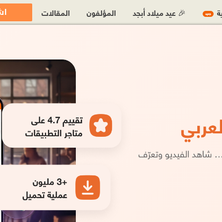
اش
ية
🎉 عيد ميلاد أبجد
المؤلفون
المقالات
جديد