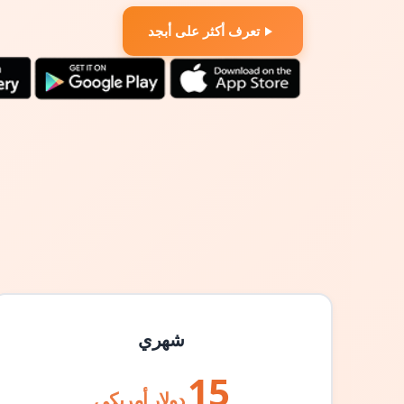
تعرف أكثر على أبجد
شهري
15
دولار أمريكي