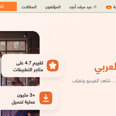
اش
ية
🎉 عيد ميلاد أبجد
المؤلفون
المقالات
جديد