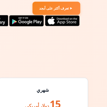
تعرف أكثر على أبجد
شهري
15
دولار أمريكي