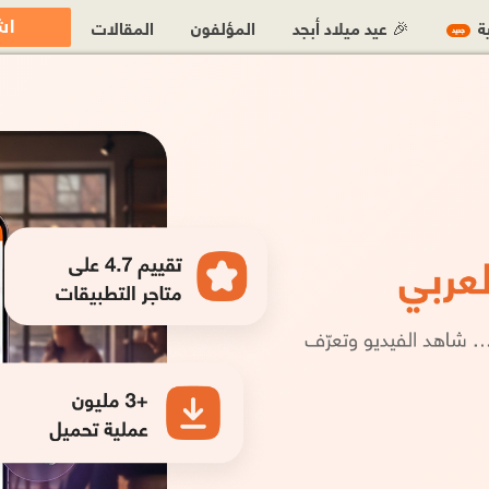
اش
ية
🎉 عيد ميلاد أبجد
المؤلفون
المقالات
جديد