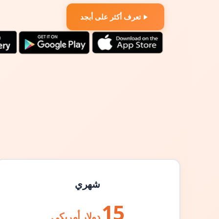
تعرف أكثر على أبجد
شهري
15
دولار أمريكي