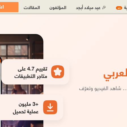
اش
ية
🎉 عيد ميلاد أبجد
المؤلفون
المقالات
جديد