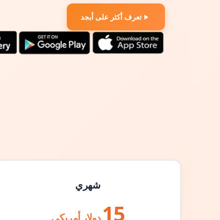
تعرف أكثر على أبجد
شهري
15
دولار أمريكي