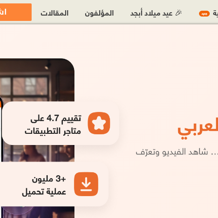
اش
ية
🎉 عيد ميلاد أبجد
المؤلفون
المقالات
جديد